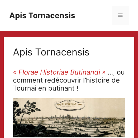
Aller
au
Apis Tornacensis
Menu
contenu
Apis Tornacensis
« Florae Historiae Butinandi »
…, ou
comment redécouvrir l’histoire de
Tournai en butinant !