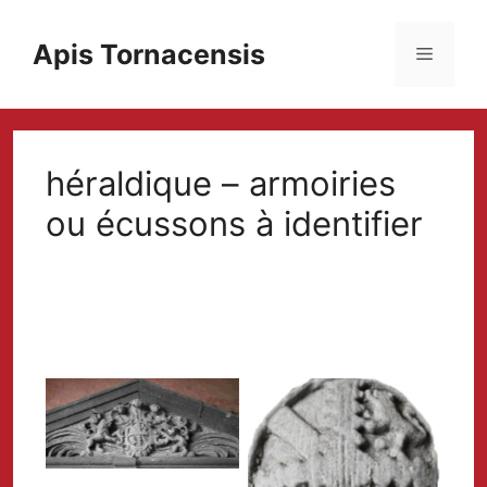
Aller
au
Apis Tornacensis
Menu
contenu
héraldique – armoiries
ou écussons à identifier
No Caption
No Caption