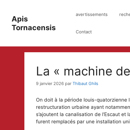
Aller
au
avertissements
rech
Apis
contenu
Tornacensis
Contact
La « machine de
9 janvier 2026
par
Thibaut Ghils
On doit à la période louis-quatorzienne l
restructuration urbaine ayant notamment 
s’ajoutent la canalisation de l’Escaut e
furent remplacés par une installation uniq