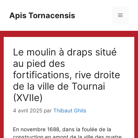
Aller
au
Apis Tornacensis
Menu
contenu
Le moulin à draps situé
au pied des
fortifications, rive droite
de la ville de Tournai
(XVIIe)
4 avril 2025
par
Thibaut Ghils
En novembre 1688, dans la foulée de la
construction en amont de la ville des quatre