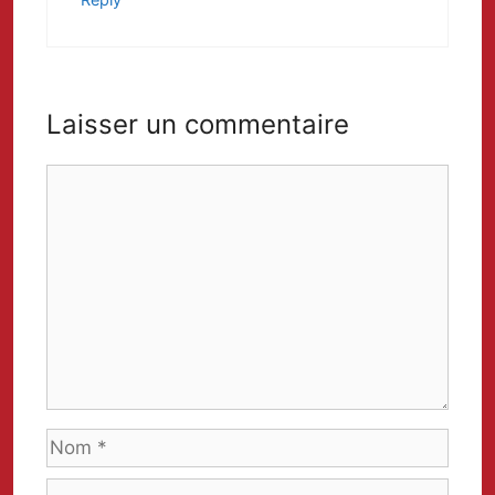
Laisser un commentaire
Comment
Nom
Adresse