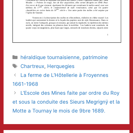
Catégories
héraldique tournaisienne
,
patrimoine
Mots-
Chartreux
,
Herquegies
clés
La ferme de L’Hôtellerie à Froyennes
1661-1968
L’Escole des Mines faite par ordre du Roy
et sous la conduite des Sieurs Megrignÿ et la
Motte a Tournay le mois de 9bre 1689.