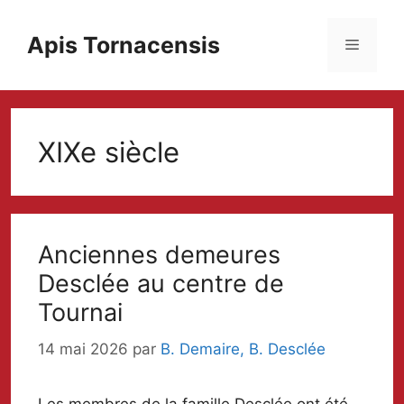
Aller
au
Apis Tornacensis
Menu
contenu
XIXe siècle
Anciennes demeures
Desclée au centre de
Tournai
14 mai 2026
par
B. Demaire, B. Desclée
Les membres de la famille Desclée ont été