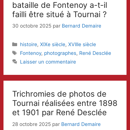
bataille de Fontenoy a-t-il
failli être situé à Tournai ?
30 octobre 2025
par
Bernard Demaire
Catégories
histoire
,
XIXe siècle
,
XVIIIe siècle
Mots-
Fontenoy
,
photographes
,
René Desclée
clés
Laisser un commentaire
Trichromies de photos de
Tournai réalisées entre 1898
et 1901 par René Desclée
28 octobre 2025
par
Bernard Demaire