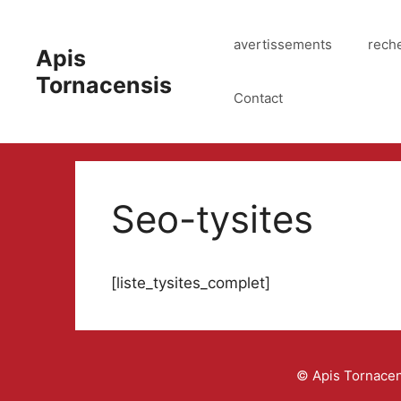
Aller
au
avertissements
rech
Apis
contenu
Tornacensis
Contact
Seo-tysites
[liste_tysites_complet]
© Apis Tornacens