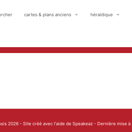
ercher
cartes & plans anciens
héraldique
is 2026 - Site créé avec l'aide de
Speakeaz
- Dernière mise à j