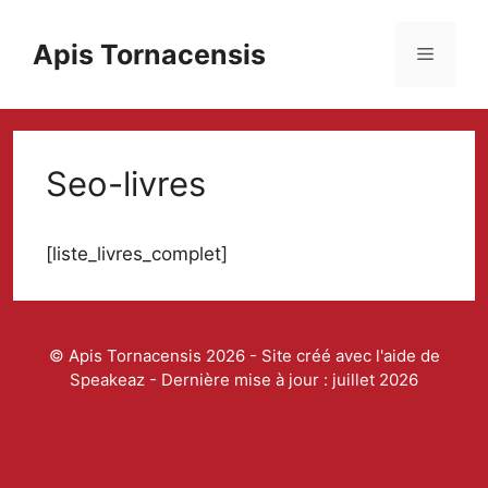
Aller
au
Apis Tornacensis
Menu
contenu
Seo-livres
[liste_livres_complet]
© Apis Tornacensis 2026 - Site créé avec l'aide de
Speakeaz
- Dernière mise à jour : juillet 2026