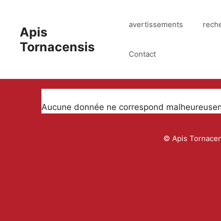
Aller
au
avertissements
rech
Apis
contenu
Tornacensis
Contact
Aucune donnée ne correspond malheureusemen
© Apis Tornacens